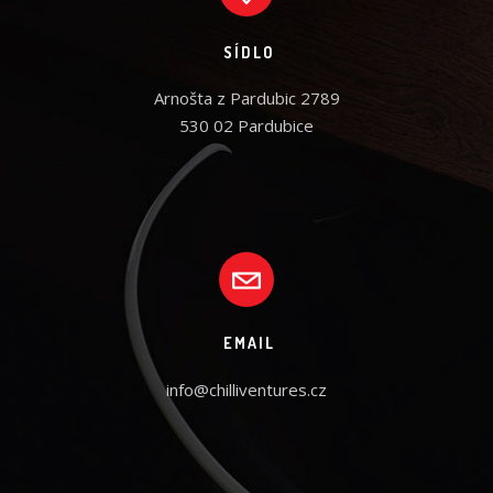
Photoshop
By Naapo
SÍDLO
Arnošta z Pardubic 2789

530 02 Pardubice
EMAIL
info@chilliventures.cz